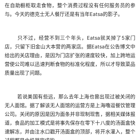
在自助橱柜取走食物，整个消费过程没有任何服务员的参
与。今天的德克士无人餐厅还是有当年Eatsa的影子。
	只不过，经营不到三个年头，Eatsa就关掉了5家门
店，只留下旧金山大本营的两家店。据Eatsa在公告博文中
给出的关店理由，是因为门店扩张的速度较快，加上跨地运
营使公司难以迅速判断食物的标准化程度，所以才导致菜品
质量出现了问题。
	若说美国有些远，那么去年上海也曾出现过被关闭的
无人面馆。据了解该无人面馆的运营方是上海噜逗餐饮管理
公司。关闭的原因是因为面条并非现制现售，据相关媒体报
道，食品的加工模式是将事先保存在零下十八度的汤面盒快
速解冻，并由注水口戳开汤面盒的顶部，将开水灌入，整个