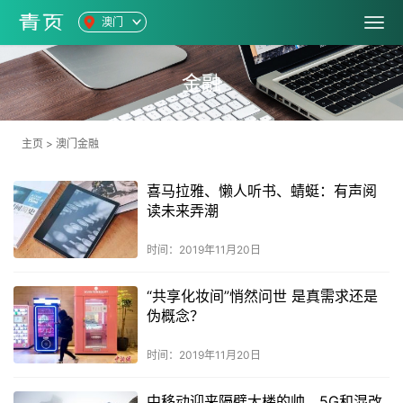
澳门
金融
主页
>
澳门金融
喜马拉雅、懒人听书、蜻蜓：有声阅
读未来弄潮
时间：2019年11月20日
“共享化妆间”悄然问世 是真需求还是
伪概念？
时间：2019年11月20日
中移动迎来隔壁大楼的帅，5G和混改