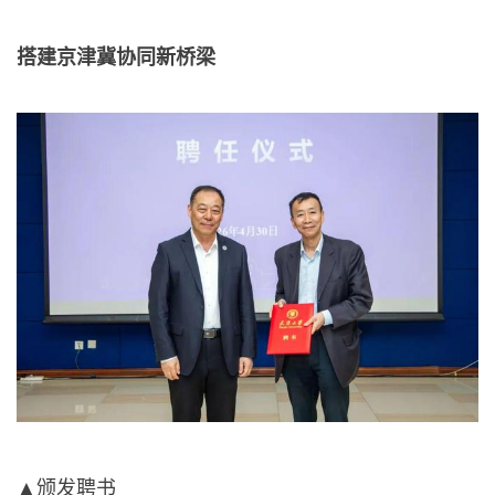
搭建京津冀协同新桥梁
▲颁发聘书