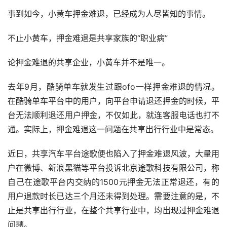
事到如今，小黄车押金难退，已经成为人尽皆知的事情。
不止小黄车，押金难退是共享家族的“职业病”
论押金难退的共享企业，小黄车并不是唯一。
去年9月，酷骑单车就发生过跟ofo一样押金难退的情况。
在酷骑单车平台中的用户，向平台申请退还押金的时候，平
台无法顺利退还用户押金，不仅如此，就连客服电话也打不
通。实际上，押金难退这一问题在共享出行行业中是常态。
近日，共享汽车平台途歌便也陷入了押金难退风波，大量用
户在微博、新浪黑猫等平台投诉北京途歌科技有限公司，称
自己在途歌平台内交纳的1500元押金无法正常退还，有的
用户退款时长已达三个月还未得到处理。需要注意的是，不
止是共享出行行业，在整个共享行业中，均出现过押金难退
问题。