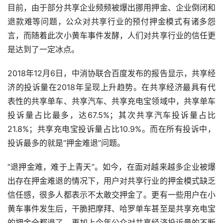
目前，由于部分共享企业频频被爆出挪用押金、企业倒闭和
退款难等问题，公众对共享行业的预付押金模式有诸多怨
言，而随着此次小黄车事件发酵，人们对共享行业的信任更
是达到了一定冰点。
2018年12月6日，中消协联合百度发布的报告显示，共享经
济的投诉量在2018年呈现上升趋势。在共享经济最具有代
表性的共享单车、共享汽车、共享充电宝领域中，共享单车
投诉量占比最多，达67.5%；其次共享汽车投诉量占比
21.8%；共享充电宝投诉量占比10.9%。而在所有投诉中，
投诉最多的就是“押金难退”问题。
“退押金难，难于上青天”。如今，在面对越来越多企业被爆
出存在押金难退的情况下，用户对共享行业的押金模式缺乏
信任感，很多人都表示不太敢交押金了。更有一些用户在小
黄车事件发生后，干脆把摩拜、哈罗单车甚至是共享充电宝
的押金全都退了。再加上今年公众对共享经济投诉量的不断