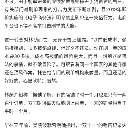
不过，由于刷单带来的虚假繁荣最终损害了消费者的利益，
有关部门对刷单现象的打击力度正不断加剧，且2019年即
将实施的《电子商务法》明令禁止刷单这一失信行为，电商
平台也不得不高举打击刷单的大旗。
这一转变对林荫而言，无异于雪上加霜。“以前低成本、偷
偷摸摸刷，顶多被骗点钱，但好歹不违法。现在刷一单的成
本要30多块，成本高被骗的风险更大，而且一想到这是违
法的事情，就不敢冒险了。可眼看着同一个园区的其他商家
还在顶风作案，托管给专门的刷单机构来做量，而且还活的
好好的，心里就特别煎熬。”
林荫介绍称，据他了解，有的店铺平时一个月也是只有一两
百个订单，双11期间每天就能刷上百单，一天的销量相当于
平时一个月。
早在三年前，吴晓波就曾明确指出，“双十一”的销售记录失