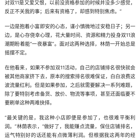
对双11是又爱又恨，以前没资格参加的时候并没多少感觉，
反正不关我的事；后来有资格了，却感到特别焦虑。”
一边是抱着小富即安的心态，谨小慎微地过安稳日子；另一
边，是心存侥幸心理，花大量时间、资源和精力投身双11浪
潮期盼着能“一夜暴富”。面对这两种选择，林荫一开始总是
摇摆不定。
在他看来，如果不参加双11活动，自己的店铺排名很快就会
被其他商家挤下去，原本的搜索排名很难保证，白白浪费这
波流量红利。但是如果参加，之后就需要解决一系列难题，
除了要特别考虑备货、放价、物流等事项，甚至还面临要不
要刷单这种两难抉择。
“最关键的是，我这种小店即便是参加了，也很难平衡利
润。”林荫表示，“做好了，我能赚点流量，保住店铺排名，
运气特别好的话还能有点微薄利润。但根据我这两年的经