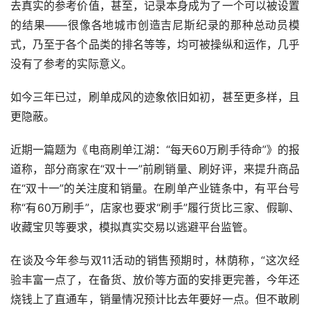
去真实的参考价值，甚至，记录本身成为了一个可以被设置
的结果——很像各地城市创造吉尼斯纪录的那种总动员模
式，乃至于各个品类的排名等等，均可被操纵和运作，几乎
没有了参考的实际意义。
如今三年已过，刷单成风的迹象依旧如初，甚至更多样，且
更隐蔽。
近期一篇题为《电商刷单江湖：“每天60万刷手待命”》的报
道称，部分商家在“双十一”前刷销量、刷好评，来提升商品
在“双十一”的关注度和销量。在刷单产业链条中，有平台号
称“有60万刷手”，店家也要求“刷手”履行货比三家、假聊、
收藏宝贝等要求，模拟真实交易以逃避平台监管。
在谈及今年参与双11活动的销售预期时，林荫称，“这次经
验丰富一点了，在备货、放价等方面的安排更完善，今年还
烧钱上了直通车，销量情况预计比去年要好一点。但不敢刷