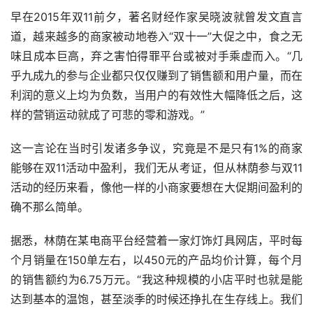
早在2015年双11前夕，著名财经作家吴晓波就曾发文直言
道，越来越多的商家被动地卷入“双十一”大促之中，食之无
味且成本巨高，弃之害怕得罪平台或被对手乘虚而入。“几
乎九成九的参与企业都只仅仅赚到了销售额和用户量，而在
利润的意义上均为负数，当用户的有效性大幅降低之后，这
样的营销运动就成了可悲的零和游戏。”
这一言论在当时引发诸多争议，究竟是不是只有1%的商家
能够在双11活动中盈利，我们无从考证，但从林荫参与双11
活动的经历来看，像他一样的小商家要想在大促期间盈利的
确不那么简单。
据悉，林荫在某电商平台经营着一家灯饰灯具网店，平时每
个月销量在150单左右，以450元的产品均价计算，每个月
的销售额约为6.75万元。“我这种规模的小店平时也就是能
达到基本的温饱，甚至淡季的时候还挣扎在生存线上。我们